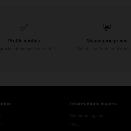
✅
💬
Profils vérifiés
Messagerie privée
profils authentiques et vérifiés
Discutez en toute confidentia
ation
Informations légales
l
Mentions légales
t
CGU