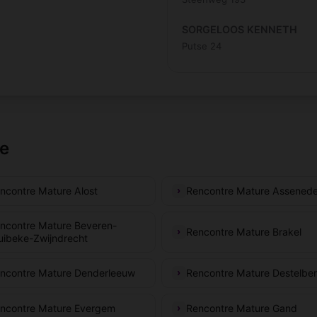
SORGELOOS KENNETH
Putse 24
le
ncontre Mature Alost
Rencontre Mature Assened
ncontre Mature Beveren-
Rencontre Mature Brakel
uibeke-Zwijndrecht
ncontre Mature Denderleeuw
Rencontre Mature Destelbe
ncontre Mature Evergem
Rencontre Mature Gand