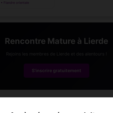
 • Flandre orientale
Rencontre Mature à Lierde
Rejoins les membres de Lierde et des alentours !
S'inscrire gratuitement
Lieux de sortie