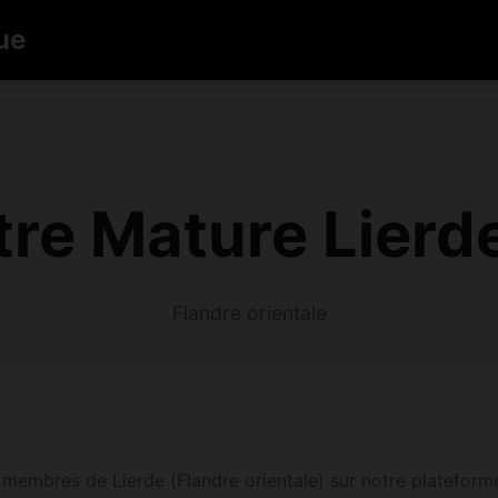
ue
re Mature Lierd
Flandre orientale
membres de Lierde (Flandre orientale) sur notre plateforme. 