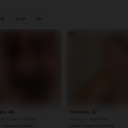
-35
36-50
50+
♀
ice, 46
Yannicke, 37
ce • Coach sportive
Taureau • Ingénieure
 • Flandre orientale
Lierde • Flandre orientale