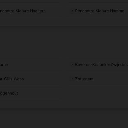
ncontre Mature Haaltert
Rencontre Mature Hamme
arne
Beveren-Kruibeke-Zwijndre
nt-Gillis-Waas
Zottegem
ggenhout