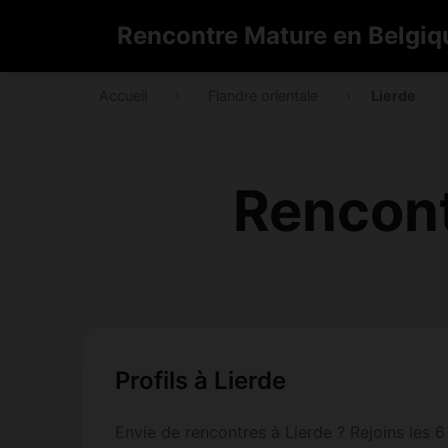
Rencontre Mature en Belgiq
Accueil
›
Flandre orientale
›
Lierde
Rencont
Profils à Lierde
Envie de rencontres à Lierde ? Rejoins les 6 