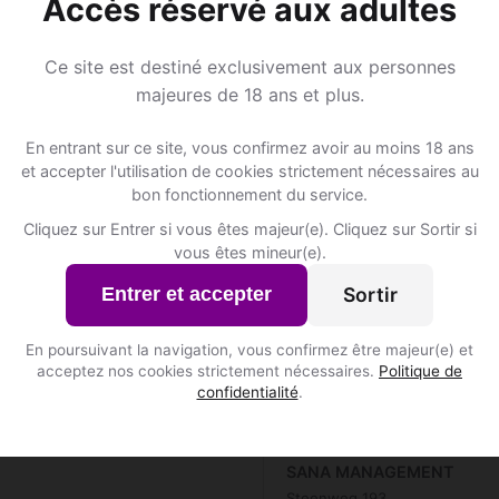
Accès réservé aux adultes
Ce site est destiné exclusivement aux personnes
de ?
📍 Restaurantss
majeures de 18 ans et plus.
6
En entrant sur ce site, vous confirmez avoir au moins 18 ans
Comeat
et accepter l'utilisation de cookies strictement nécessaires au
Tempel 90C
bon fonctionnement du service.
t inscrits à Lierde ?
DE VLASCHAARD
Cliquez sur Entrer si vous êtes majeur(e). Cliquez sur Sortir si
Gentsesteenweg 51
vous êtes mineur(e).
Sortir
Entrer et accepter
De 8ste zonde
Nieuwstraat 29
Inscris-toi pour voir le n°
En poursuivant la navigation, vous confirmez être majeur(e) et
acceptez nos cookies strictement nécessaires.
Politique de
confidentialité
.
KOVEMA
Langemunte 67
SANA MANAGEMENT
Steenweg 193