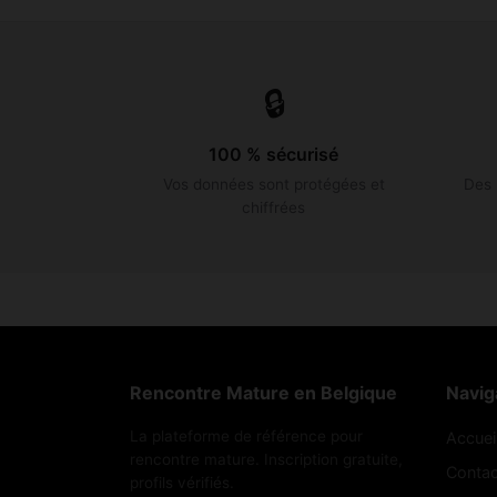
🔒
100 % sécurisé
Vos données sont protégées et
Des 
chiffrées
Rencontre Mature en Belgique
Navig
La plateforme de référence pour
Accuei
rencontre mature. Inscription gratuite,
Contac
profils vérifiés.