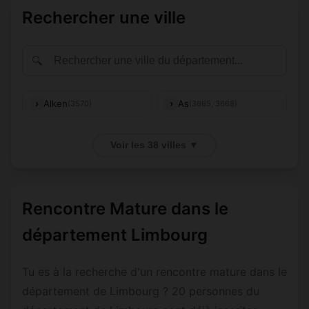
Rechercher une ville
🔍
Alken
As
(3570)
(3665, 3668)
(3730, 3732,
Bilzen-
Beringen
(3580-3583)
3740, 3742,
Voir les 38 villes ▼
Hoeselt
3746)
Bourg-
(3970,
Bocholt
(3950)
Léopold
3971)
Rencontre Mature dans le
Bree
Diepenbeek
(3960)
(3590)
département Limbourg
(3790, 3791,
Dilsen-Stokkem
Fourons
(3650)
3792, 3793,
3798)
Tu es à la recherche d'un rencontre mature dans le
département de Limbourg ? 20 personnes du
Genk
Gingelom
(3600)
(3890, 3891)