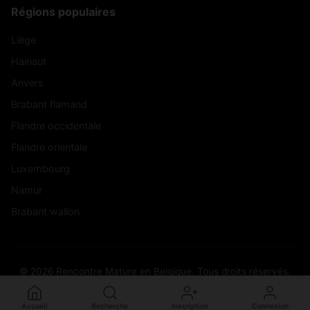
Régions populaires
Liège
Hainaut
Anvers
Brabant flamand
Flandre occidentale
Flandre orientale
Luxembourg
Namur
Brabant wallon
© 2026 Rencontre Mature en Belgique. Tous droits réservés.
Accueil
Recherche
Inscription
Connexion