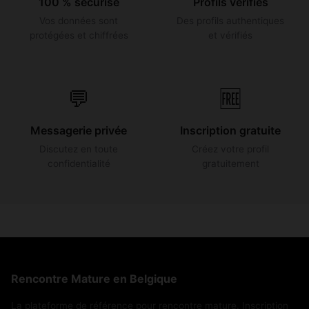
100 % sécurisé
Profils vérifiés
Vos données sont
Des profils authentiques
protégées et chiffrées
et vérifiés
💬
🆓
Messagerie privée
Inscription gratuite
Discutez en toute
Créez votre profil
confidentialité
gratuitement
Rencontre Mature en Belgique
La plateforme de référence pour rencontre mature. Inscription