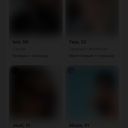
Pelt
Riemst
(3900, 3910)
(3770)
Saint-
Tessenderlo-
(3800, 3803,
(3945,
Trond
3806)
Ham
3980)
Tongeren-
(3700,
Wellen
(3830-3832)
Borgloon
3840)
Isra, 50
Tess, 52
Cancer
Taureau • Architecte
Zonhoven
Zutendaal
(3520)
(3690)
Beringen • Limbourg
Bilzen-Hoeselt • Limbourg
♀
♀
Joud, 41
Alizée, 41