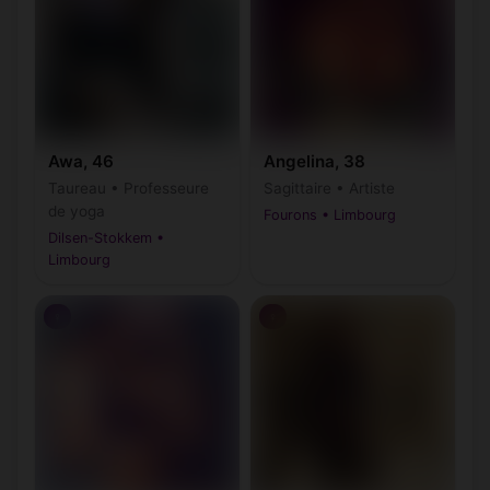
Awa, 46
Angelina, 38
Taureau • Professeure
Sagittaire • Artiste
de yoga
Fourons • Limbourg
Dilsen-Stokkem •
Limbourg
♀
♀