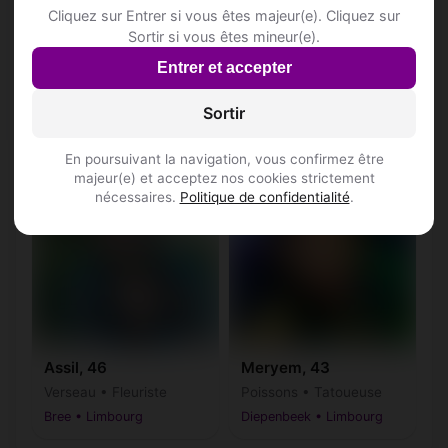
Cliquez sur Entrer si vous êtes majeur(e). Cliquez sur
Sortir si vous êtes mineur(e).
Aline, 42
Clémentine, 37
Entrer et accepter
Taureau • Cadre dans la
Bélier • Plombière
finance
Bourg-Léopold • Limbourg
Sortir
Bocholt • Limbourg
En poursuivant la navigation, vous confirmez être
♀
♀
majeur(e) et acceptez nos cookies strictement
nécessaires.
Politique de confidentialité
.
Assil, 46
Meryem, 43
Verseau • Fleuriste
Poissons • Tatoueuse
Bree • Limbourg
Diepenbeek • Limbourg