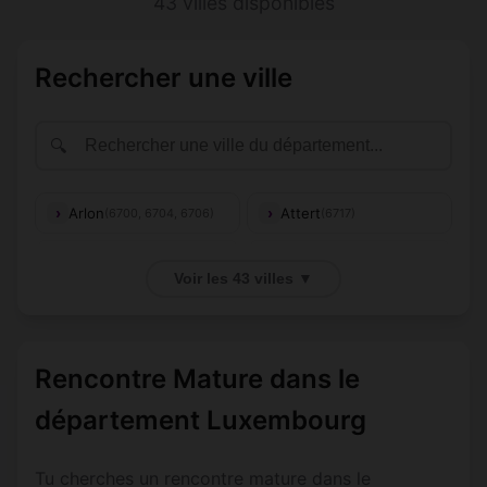
43 villes disponibles
Rechercher une ville
🔍
Arlon
Attert
(6700, 6704, 6706)
(6717)
(6600, 6686,
Aubange
Bastogne
(6790-6792)
6687, 6688)
Voir les 43 villes ▼
(6830, 6831,
6832, 6833,
Bertrix
Bouillon
(6880)
6834, 6836,
6838)
Rencontre Mature dans le
Chiny
Daverdisse
(6810-6813)
(6929)
département Luxembourg
Durbuy
Erezée
(6940, 6941)
(6997)
Tu cherches un rencontre mature dans le