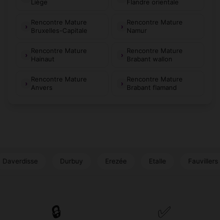
Liège
Flandre orientale
Rencontre Mature
Rencontre Mature
Bruxelles-Capitale
Namur
Rencontre Mature
Rencontre Mature
Hainaut
Brabant wallon
Rencontre Mature
Rencontre Mature
Anvers
Brabant flamand
se
Durbuy
Erezée
Etalle
Fauvillers
Flor
🔒
✅