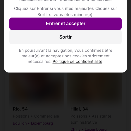
Cliquez sur Entrer si vous êtes majeur(e). Cliquez sur
Sortir si vous êtes mineur(e).
Almas, 49
Scarlett, 38
Entrer et accepter
Vierge • Commerciale
Gémeaux
Sortir
Bastogne • Luxembourg
Bertrix • Luxembourg
En poursuivant la navigation, vous confirmez être
♀
♀
majeur(e) et acceptez nos cookies strictement
nécessaires.
Politique de confidentialité
.
Rio, 54
Hilal, 34
Poissons • Commerciale
Poissons • Assistante
administrative
Bouillon • Luxembourg
Chiny • Luxembourg