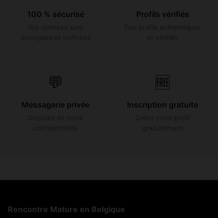
100 % sécurisé
Profils vérifiés
Vos données sont
Des profils authentiques
protégées et chiffrées
et vérifiés
💬
🆓
Messagerie privée
Inscription gratuite
Discutez en toute
Créez votre profil
confidentialité
gratuitement
Rencontre Mature en Belgique