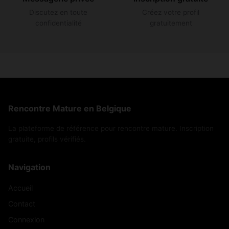
Discutez en toute
Créez votre profil
confidentialité
gratuitement
Rencontre Mature en Belgique
La plateforme de référence pour rencontre mature. Inscription
gratuite, profils vérifiés.
Navigation
Accueil
Contact
Connexion