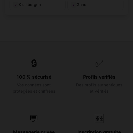
Kluisbergen
Gand
🔒
✅
100 % sécurisé
Profils vérifiés
Vos données sont
Des profils authentiques
protégées et chiffrées
et vérifiés
💬
🆓
Messagerie privée
Inscription gratuite