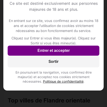
Ce site est destiné exclusivement aux personnes
majeures de 18 ans et plus.
📍 Hôtelss
2
En entrant sur ce site, vous confirmez avoir au moins 18
ans et accepter l'utilisation de cookies strictement
D'HOMME JONATHAN
nécessaires au bon fonctionnement du service.
Driestenbroekestraat 25
Cliquez sur Entrer si vous êtes majeur(e). Cliquez sur
Inscris-toi pour voir le n°
Sortir si vous êtes mineur(e).
De Brakelhoen
Entrer et accepter
Geraardsbergsestraat 72
Inscris-toi pour voir le n°
Sortir
En poursuivant la navigation, vous confirmez être
📍 Restaurantss
21
majeur(e) et acceptez nos cookies strictement
nécessaires.
Politique de confidentialité
.
Top villes de Flandre orientale