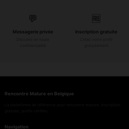
💬
🆓
Messagerie privée
Inscription gratuite
Discutez en toute
Créez votre profil
confidentialité
gratuitement
Rencontre Mature en Belgique
La plateforme de référence pour rencontre mature. Inscription
gratuite, profils vérifiés.
Navigation