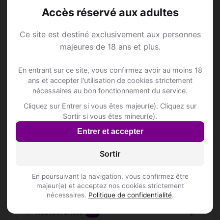
Les profils sont-ils vérifiés ?
Accès réservé aux adultes
Ce site est destiné exclusivement aux personnes
Lieux de sortie à Berlare
majeures de 18 ans et plus.
En entrant sur ce site, vous confirmez avoir au moins 18
ans et accepter l'utilisation de cookies strictement
📍 Hôtelss
2
nécessaires au bon fonctionnement du service.
Cliquez sur Entrer si vous êtes majeur(e). Cliquez sur
Limonadefabriek Flora
Sortir si vous êtes mineur(e).
Lindestraat 67
Entrer et accepter
Inscris-toi pour voir le n°
Sortir
hotel
Overheet 34
En poursuivant la navigation, vous confirmez être
Inscris-toi pour voir le n°
majeur(e) et acceptez nos cookies strictement
nécessaires.
Politique de confidentialité
.
📍 Restaurantss
27