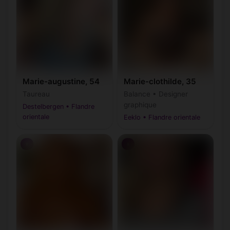
Marie-augustine, 54
Marie-clothilde, 35
Taureau
Balance • Designer
graphique
Destelbergen • Flandre
orientale
Eeklo • Flandre orientale
♀
♀