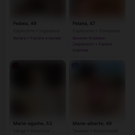
Termonde
Waasmunster
(9200)
(9250)
Wetteren
Wichelen
(9230)
(9260)
Fedwa, 49
Felana, 47
Capricorne • Ingénieure
Capricorne • Comptable
Wortegem-
Zele
(9790)
(9240)
Petegem
Berlare • Flandre orientale
Beveren-Kruibeke-
Zwijndrecht • Flandre
Zelzate
Zottegem
(9060)
(9620)
orientale
Zulte
Zwalin
(9870)
(9630, 9636)
♀
♀
Marie-agathe, 53
Marie-alberte, 49
Vierge • Directrice
Taureau • Responsable