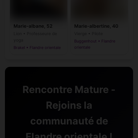
Marie-albane, 52
Marie-albertine, 40
Lion • Professeure de
Vierge • Pilote
yoga
Buggenhout • Flandre
orientale
Brakel • Flandre orientale
Rencontre Mature -
Rejoins la
communauté de
Flandre orientale !