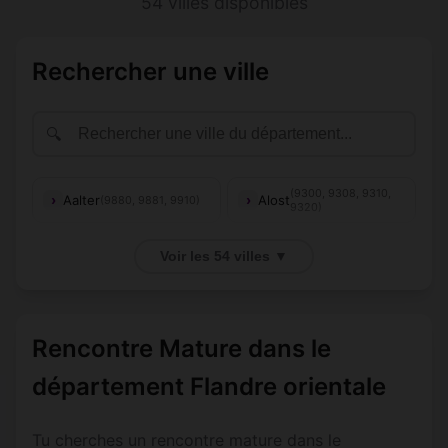
54 villes disponibles
Rechercher une ville
🔍
(9300, 9308, 9310,
Aalter
Alost
(9880, 9881, 9910)
9320)
(9960, 9961,
Assenede
Audenarde
(9700)
Voir les 54 villes ▼
9968)
Beveren-
(9120,
Berlare
Kruibeke-
(9290)
9130,
9150)
Zwijndrecht
Rencontre Mature dans le
Brakel
Buggenhout
(9660, 9661)
(9255)
département Flandre orientale
(9470,
Deinze
Denderleeuw
(9800, 9850)
9472,
Tu cherches un rencontre mature dans le
9473)