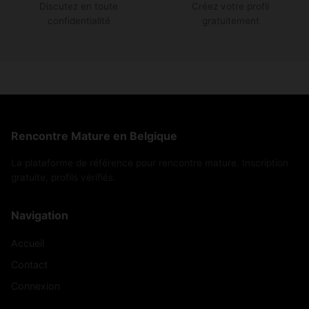
Discutez en toute
Créez votre profil
confidentialité
gratuitement
Rencontre Mature en Belgique
La plateforme de référence pour rencontre mature. Inscription
gratuite, profils vérifiés.
Navigation
Accueil
Contact
Connexion