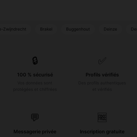
echt
Brakel
Buggenhout
Deinze
Denderleeu
🔒
✅
100 % sécurisé
Profils vérifiés
Vos données sont
Des profils authentiques
protégées et chiffrées
et vérifiés
💬
🆓
Messagerie privée
Inscription gratuite