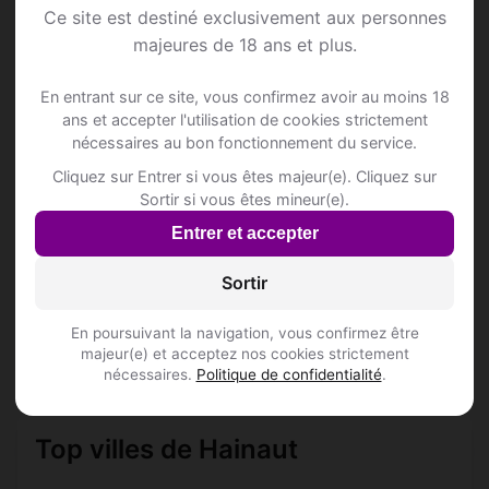
Ce site est destiné exclusivement aux personnes
majeures de 18 ans et plus.
Lieux de sortie à Chièvres
En entrant sur ce site, vous confirmez avoir au moins 18
ans et accepter l'utilisation de cookies strictement
nécessaires au bon fonctionnement du service.
📍 Hôtelss
1
Cliquez sur Entrer si vous êtes majeur(e). Cliquez sur
Sortir si vous êtes mineur(e).
HOTEL INFOTEL
Entrer et accepter
Rue Emile Dooms 9
Inscris-toi pour voir le n°
Sortir
En poursuivant la navigation, vous confirmez être
📍 Restaurantss
5
majeur(e) et acceptez nos cookies strictement
nécessaires.
Politique de confidentialité
.
Top villes de Hainaut