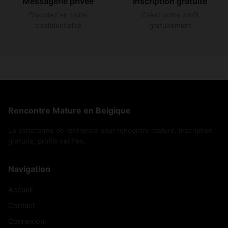
Messagerie privée
Inscription gratuite
Discutez en toute
Créez votre profil
confidentialité
gratuitement
Rencontre Mature en Belgique
La plateforme de référence pour rencontre mature. Inscription
gratuite, profils vérifiés.
Navigation
Accueil
Contact
Connexion