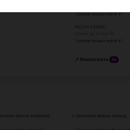
Hôtel Le Parc
Rue de Bouchain 4
Inscris-toi pour voir le n°
PICCIN CEDRIC
Chemin du Tordoir 10
Inscris-toi pour voir le n°
📍 Restaurantss
66
ncontre Mature Anderlues
Rencontre Mature Antoing