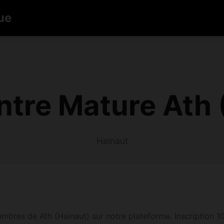
ue
tre Mature Ath
Hainaut
mbres de Ath (Hainaut) sur notre plateforme. Inscription 100