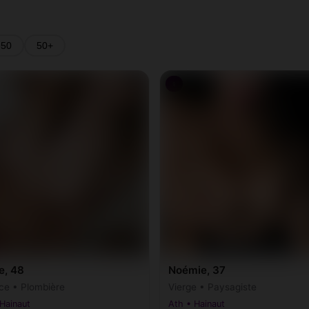
-50
50+
♀
e, 48
Noémie, 37
ce • Plombière
Vierge • Paysagiste
Hainaut
Ath • Hainaut