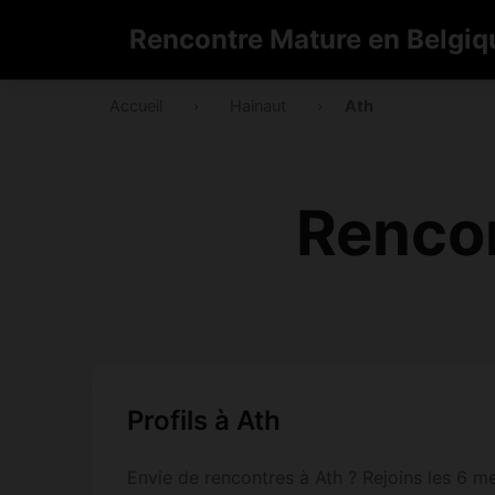
Rencontre Mature en Belgiq
Accueil
›
Hainaut
›
Ath
Rencon
Profils à Ath
Envie de rencontres à Ath ? Rejoins les 6 me