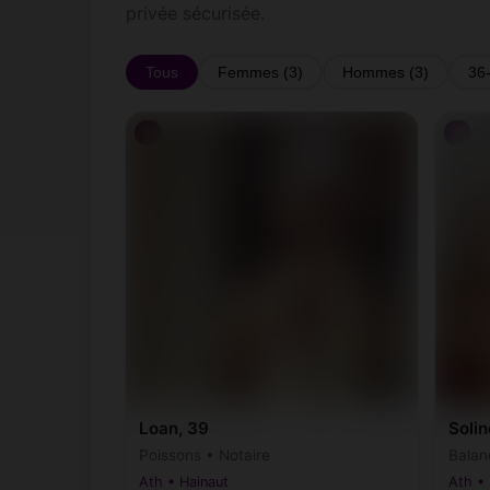
privée sécurisée.
Tous
Femmes (3)
Hommes (3)
36
♀
♀
Loan, 39
Solin
Poissons • Notaire
Balan
Ath • Hainaut
Ath • 