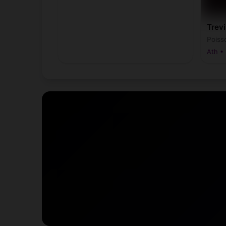
Trevi
Poiss
Ath • 