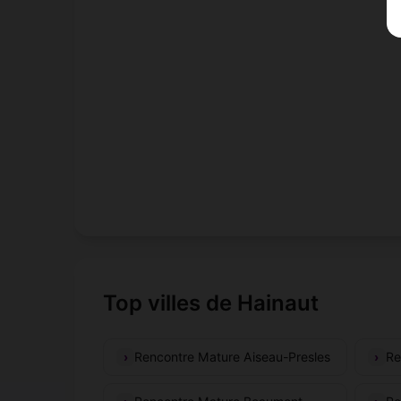
Top villes de Hainaut
Rencontre Mature Aiseau-Presles
Re