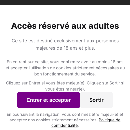
Accès réservé aux adultes
Lieux de sortie
Ce site est destiné exclusivement aux personnes
majeures de 18 ans et plus.
 ?
📍 Hôtelss
5
En entrant sur ce site, vous confirmez avoir au moins 18 ans
ESPACE BONHUMEUR
et accepter l'utilisation de cookies strictement nécessaires au
Rue Jean Jaurès 16
bon fonctionnement du service.
t inscrits à Ath ?
Cliquez sur Entrer si vous êtes majeur(e). Cliquez sur Sortir si
GBG REAL ESTATE
vous êtes mineur(e).
Grand'Place 24
Sortir
Entrer et accepter
GHISHOTEL
Avenue des Artisans 1
En poursuivant la navigation, vous confirmez être majeur(e) et
Inscris-toi pour voir le n°
acceptez nos cookies strictement nécessaires.
Politique de
confidentialité
.