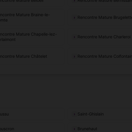
ncontre Mature Beloeil
Rencontre Mature Bernissar
ncontre Mature Braine-le-
Rencontre Mature Brugelett
mte
ncontre Mature Chapelle-lez-
Rencontre Mature Charleroi
rlaimont
ncontre Mature Châtelet
Rencontre Mature Colfontai
ussu
Saint-Ghislain
uscron
Brunehaut