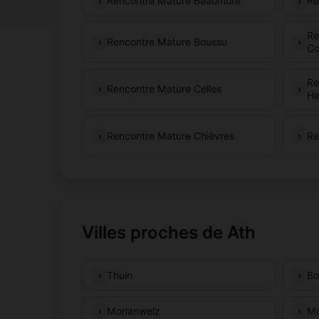
Rencontre Mature Beaumont
Re
Re
Rencontre Mature Boussu
Co
Re
Rencontre Mature Celles
He
Rencontre Mature Chièvres
Re
Villes proches de Ath
Thuin
Bo
Morlanwelz
Mo