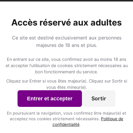
Lieux de sorti
Accès réservé aux adultes
thalen-Helchteren ?
📍 Hôtelss
6
Ce site est destiné exclusivement aux personnes
majeures de 18 ans et plus.
BLACK & WHITE
Helzoldstraat 11
En entrant sur ce site, vous confirmez avoir au moins 18 ans
et accepter l'utilisation de cookies strictement nécessaires au
t inscrits à
De Barrier
bon fonctionnement du service.
Grote Baan 9
Cliquez sur Entrer si vous êtes majeur(e). Cliquez sur Sortir si
vous êtes mineur(e).
Exploitatiemaatschappij G
Sortir
Entrer et accepter
Hengelhoefdreef 5
Inscris-toi pour voir le n°
En poursuivant la navigation, vous confirmez être majeur(e) et
Hoofdzetel van : Internaat
acceptez nos cookies strictement nécessaires.
Politique de
confidentialité
.
Wildrozenstraat 17
Inscris-toi pour voir le n°