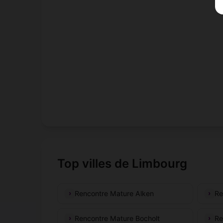
Top villes de Limbourg
Rencontre Mature Alken
Re
Rencontre Mature Bocholt
Re