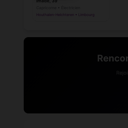
Imade, 39
Capricorne • Électricien
Houthalen-Helchteren • Limbourg
Rencon
Rejo