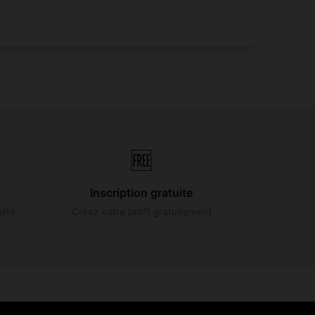
🆓
Inscription gratuite
lité
Créez votre profil gratuitement