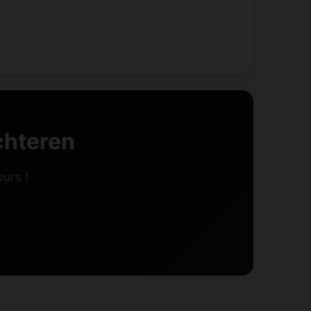
chteren
urs !