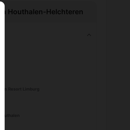
e à Houthalen-Helchteren
reen Resort Limburg
 Houthalen