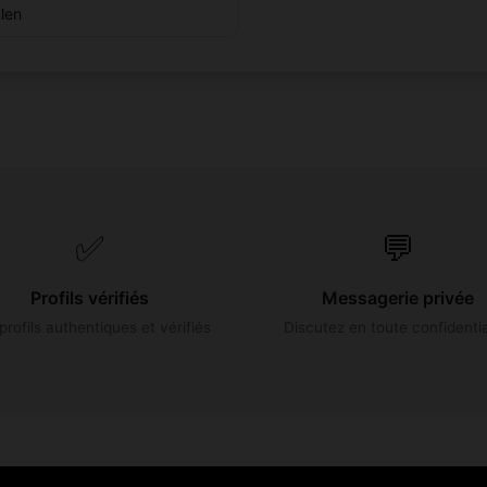
len
✅
💬
Profils vérifiés
Messagerie privée
profils authentiques et vérifiés
Discutez en toute confidentia