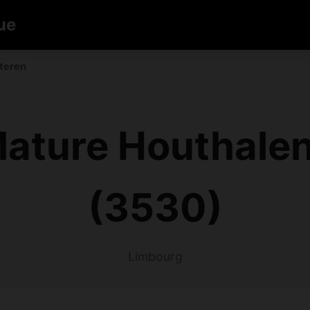
ue
teren
ature Houthale
(3530)
Limbourg