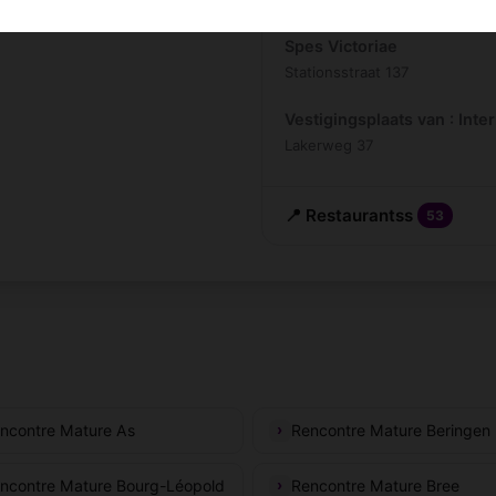
Spes Victoriae
Stationsstraat 137
Vestigingsplaats van : Inte
Lakerweg 37
📍 Restaurantss
53
ncontre Mature As
Rencontre Mature Beringen
ncontre Mature Bourg-Léopold
Rencontre Mature Bree