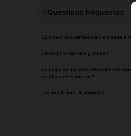
Questions fréquentes
Comment trouver Rencontre Mature à Hou
L'inscription est-elle gratuite ?
Combien de membres Rencontre Mature son
Houthalen-Helchteren ?
Les profils sont-ils vérifiés ?