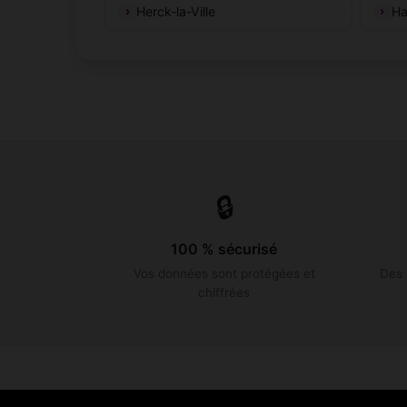
Herck-la-Ville
Ha
🔒
100 % sécurisé
Vos données sont protégées et
Des 
chiffrées