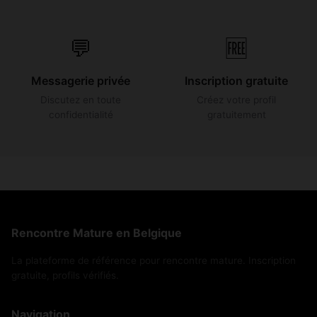
💬
🆓
Messagerie privée
Inscription gratuite
Discutez en toute
Créez votre profil
confidentialité
gratuitement
Rencontre Mature en Belgique
La plateforme de référence pour rencontre mature. Inscription
gratuite, profils vérifiés.
Navigation