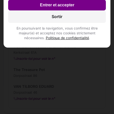
Inscris-toi pour voir le n°
Entrer et accepter
REST DE VLEIR
Sortir
Molenstraat 62
En poursuivant la navigation, vous confirmez être
Sushi Stabroek
majeur(e) et acceptez nos cookies strictement
Dorpsstraat 42
nécessaires.
Politique de confidentialité
.
TOP BEACHVOLLEYBAL ACADEMIE
Kerkstraat 61A
Inscris-toi pour voir le n°
The Treasure Pot
Dorpsstraat 86
VAN TILBORG EDUARD
Dorpsstraat 46
Inscris-toi pour voir le n°