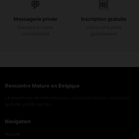
💬
🆓
Messagerie privée
Inscription gratuite
Discutez en toute
Créez votre profil
confidentialité
gratuitement
Rencontre Mature en Belgique
La plateforme de référence pour rencontre mature. Inscription
gratuite, profils vérifiés.
Navigation
Accueil